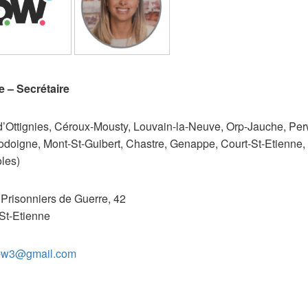
 – Secrétaire
d’Ottignies, Céroux-Mousty, Louvain-la-Neuve, Orp-Jauche, Pe
odoigne, Mont-St-Guibert, Chastre, Genappe, Court-St-Etienne, V
oles)
Prisonniers de Guerre, 42
St-Etienne
t.bw3@gmail.com